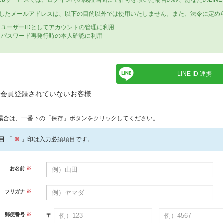
ebサービスでは、ログイン時の認証画面にて許可を頂いた場合のみ、あなたのLIN
したメールアドレスは、以下の目的以外では使用いたしません。また、法令に定め
ユーザーIDとしてアカウントの管理に利用
パスワード再発行時の本人確認に利用
LINE ID 連携
だ会員登録されていないお客様
場合は、一番下の「保存」ボタンをクリックしてください。
目
「
※
」印は入力必須項目です。
お名前
※
フリガナ
※
〒
−
郵便番号
※