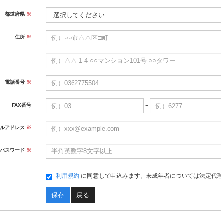
都道府県
※
住所
※
電話番号
※
−
FAX番号
ルアドレス
※
パスワード
※
利用規約
に同意して申込みます。未成年者については法定代
戻る