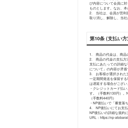
び内容について会員に対
ものとします。なお、本
2. 当社は、会員が営
取り消し、解除し、当社
第10条 (支払い方
1. 商品の代金は、商
2. 商品の代金の支払
支払にあたっての詳細な
について」の内容が矛盾
3. お客様が選択され
一定期間発送を保留する
は遅延する場合がござい
・クレジットカード払い、
す。（手数料130円）
（手数料440円）
・NP後払いで「審査落
4. NP後払いにてお
NP後払いの詳細な規約
URL：https://np-atobarai.