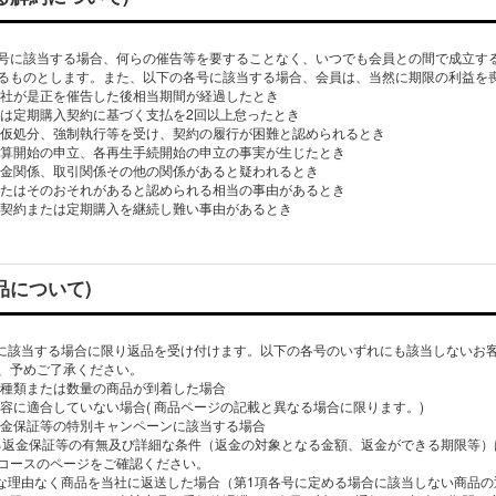
号に該当する場合、何らの催告等を要することなく、いつでも会員との間で成立す
るものとします。また、以下の各号に該当する場合、会員は、当然に期限の利益を
、当社が是正を催告した後相当期間が経過したとき
または定期購入契約に基づく支払を2回以上怠ったとき
押、仮処分、強制執行等を受け、契約の履行が困難と認められるとき
別清算開始の申立、各再生手続開始の申立の事実が生じたとき
の資金関係、取引関係その他の関係があると疑われるとき
しまたはそのおそれがあると認められる相当の事由があるとき
売買契約または定期購入を継続し難い事由があるとき
品について)
号に該当する場合に限り返品を受け付けます。以下の各号のいずれにも該当しないお
、予めご了承ください。
なる種類または数量の商品が到着した場合
内容に適合していない場合( 商品ページの記載と異なる場合に限ります。)
る返金保証等の特別キャンペーンに該当する場合
する返金保証等の有無及び詳細な条件（返金の対象となる金額、返金ができる期限等
コースのページをご確認ください。
当な理由なく商品を当社に返送した場合（第1項各号に定める場合に該当しない商品