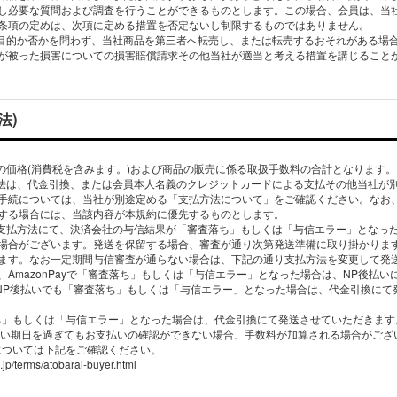
し必要な質問および調査を行うことができるものとします。この場合、会員は、当
条項の定めは、次項に定める措置を否定ないし制限するものではありません。
利目的か否かを問わず、当社商品を第三者へ転売し、または転売するおそれがある場
が被った損害についての損害賠償請求その他当社が適当と考える措置を講じること
法)
品の価格(消費税を含みます。)および商品の販売に係る取扱手数料の合計となります。
方法は、代金引換、または会員本人名義のクレジットカードによる支払その他当社が
手続については、当社が別途定める「支払方法について」をご確認ください。なお
する場合には、当該内容が本規約に優先するものとします。
た支払方法にて、決済会社の与信結果が「審査落ち」もしくは「与信エラー」となっ
場合がございます。発送を保留する場合、審査が通り次第発送準備に取り掛かりま
ます。なお一定期間与信審査が通らない場合は、下記の通り支払方法を変更して発
AmazonPayで「審査落ち」もしくは「与信エラー」となった場合は、NP後払
。NP後払いでも「審査落ち」もしくは「与信エラー」となった場合は、代金引換にて
ち」もしくは「与信エラー」となった場合は、代金引換にて発送させていただきます。
支払い期日を過ぎてもお支払いの確認ができない場合、手数料が加算される場合がござ
については下記をご確認ください。
jp/terms/atobarai-buyer.html