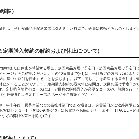
の移転）
負担は、当社が商品を配送業者に引き渡した時点で、会員に移転するものとします
よる定期購入契約の解約および休止について)
約の解約または休止を希望する場合、次回商品お届け予定日（次回商品お届け予定日
ページ」をご確認ください。）の10日前まで(※1)に、当社所定の方法(※2)によ
約に基づく取引を停止することを指します。以下、同じ。）を希望する旨当社まで
休止をすることができます。定期購入契約の最大休止期間は、次回お届け予定日から
らず、定期購入契約のコースには一定回数の継続購入が必要なコースや、解約を行う
細な販売条件は各定期コースのページをご確認ください。
祝日や、年末年始・夏季休業などの当社休業日である場合は、前営業日がご連絡期限と
EEお客様センター】（0120-979-613）にお電話をお願いいたします。【FACEE
る解約について)