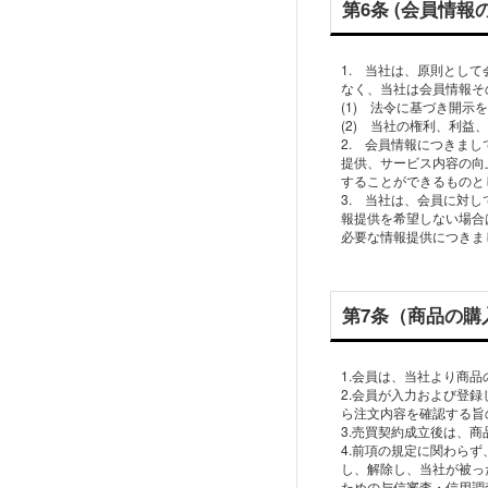
第6条 (会員情報
1. 当社は、原則とし
なく、当社は会員情報そ
(1) 法令に基づき開示
(2) 当社の権利、利
2. 会員情報につきま
提供、サービス内容の向
することができるものと
3. 当社は、会員に対
報提供を希望しない場合
必要な情報提供につきま
第7条（商品の購
1.会員は、当社より商
2.会員が入力および登
ら注文内容を確認する旨
3.売買契約成立後は、
4.前項の規定に関わら
し、解除し、当社が被っ
ための与信審査・信用調