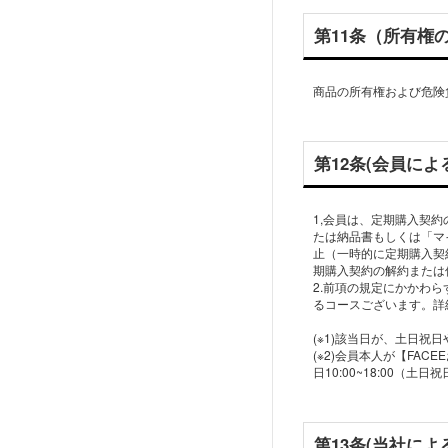
第11条（所有権
商品の所有権および危険
第12条(会員に
1,会員は、定期購入契
たは納品書もしくは「マイ
止（一時的に定期購入契
期購入契約の解約または
2.前項の規定にかかわ
るコースございます。詳
(※1)該当日が、土日
(※2)会員本人が【FAC
第13条(当社によ