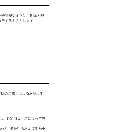
る売買契約または定期購入契
喪失するものとします。
客様のご都合による返品は受
）は、各定期コースによって異
の返品、受領拒否および受領不