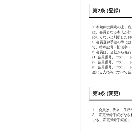
第2条 (登録)
1. 本規約に同意の上
は、会員となる本人が行
応しくないと判断したお
2. 会員登録手続の際
て、特殊記号・旧漢字・
3. 会員は、当社から
(1) 会員番号、パス
(2) 会員番号、パス
(3) 会員番号、パス
生じる支払等はすべて会
第3条 (変更)
1. 会員は、氏名、住
2. 変更登録手続がな
でも、変更登録手続前に