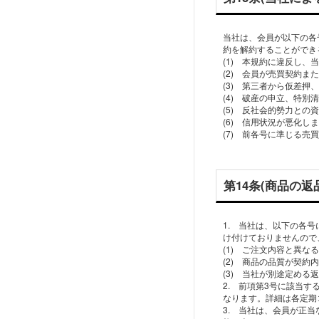
当社は、会員が以下の各
約を解約することができ
(1) 本規約に違反し
(2) 会員が売買契約
(3) 第三者から仮差
(4) 破産の申立、特
(5) 反社会的勢力と
(6) 信用状況が悪化
(7) 前各号に準じる
第14条(商品の返
1. 当社は、以下の各
け付けておりませんので
(1) ご注文内容と異
(2) 商品の品質が契約
(3) 当社が別途定め
2. 前項第3号に該当
なります。詳細は各定期
3. 当社は、会員が正