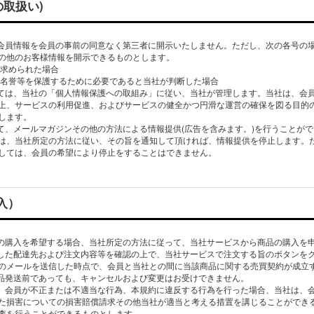
の取扱い)
て会員情報を会員の事前の同意なく第三者に開示いたしません。ただし、次の各号の
の他のお客様情報を開示できるものとします。
を求められた場合
益、名誉等を保護するために必要であると当社が判断した場合
しては、当社の「個人情報保護への取組み」に従い、当社が管理します。当社は、会
上、サービスの利用促進、およびサービスの健全かつ円滑な運営の確保を図る目的
します。
して、メールマガジンその他の方法による情報提供(広告を含みます。)を行うことが
は、当社所定の方法に従い、その旨を通知して頂ければ、情報提供を停止します。
しては、会員の希望により停止をすることはできません。
入）
品の購入を希望する場合、当社所定の方法に従って、当社サービスから商品の購入を
録した配達先および注文内容等を確認の上で、当社サービスで注文する旨のボタンを
のメールを送信した時点で、会員と当社との間に当該商品に関する売買契約が成立
商品発送前であっても、キャンセルおよび変更はお受けできません。
ず、会員が不正または不適当な行為、本規約に違反する行為を行った場合、当社は、
た損害についての損害賠償請求その他当社が適当と考える措置を講じることができ
査を行うことができるものとします。