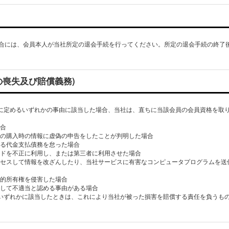
合には、会員本人が当社所定の退会手続を行ってください。所定の退会手続の終了
の喪失及び賠償義務)
号に定めるいずれかの事由に該当した場合、当社は、直ちに当該会員の会員資格を取
場合
商品の購入時の情報に虚偽の申告をしたことが判明した場合
ける代金支払債務を怠った場合
ワードを不正に利用し、または第三者に利用させた場合
アクセスして情報を改ざんしたり、当社サービスに有害なコンピュータプログラムを
知的所有権を侵害した場合
員として不適当と認める事由がある場合
のいずれかに該当したときは、これにより当社が被った損害を賠償する責任を負うも