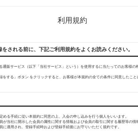
利用規約
録をされる前に、下記ご利用規約をよくお読みください。
る通販サービス（以下「当社サービス」という）を使用するに当たってのお客様の
録をする」ボタン をクリックすると、お客様が本規約の全ての条件に同意したこと
社が定める手続に従い本規約に同意の上、入会の申し込みを行う個人をいいます。
、会員が当社に開示した会員の属性に関する情報および会員の取引に関する履歴等の情
の会員に適用され、登録手続時および登録手続後にお守りいただく規約です。