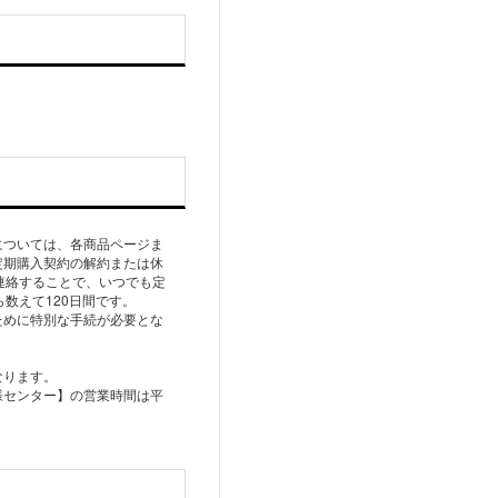
。
については、各商品ページま
り定期購入契約の解約または休
連絡することで、いつでも定
数えて120日間です。
ために特別な手続が必要とな
なります。
お客様センター】の営業時間は平