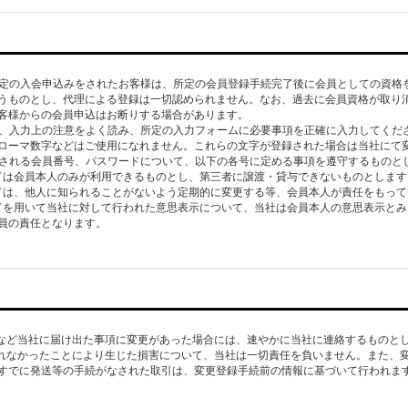
、所定の入会申込みをされたお客様は、所定の会員登録手続完了後に会員としての資格
うものとし、代理による登録は一切認められません。なお、過去に会員資格が取り
客様からの会員申込はお断りする場合があります。
には、入力上の注意をよく読み、所定の入力フォームに必要事項を正確に入力してくだ
ローマ数字などはご使用になれません。これらの文字が登録された場合は当社にて
発行される会員番号、パスワードについて、以下の各号に定める事項を遵守するものと
ワードは会員本人のみが利用できるものとし、第三者に譲渡・貸与できないものとします
ワードは、他人に知られることがないよう定期的に変更する等、会員本人が責任をもっ
ワードを用いて当社に対して行われた意思表示について、当社は会員本人の意思表示と
員の責任となります。
所など当社に届け出た事項に変更があった場合には、速やかに当社に連絡するものと
されなかったことにより生じた損害について、当社は一切責任を負いません。また、
すでに発送等の手続がなされた取引は、変更登録手続前の情報に基づいて行われま