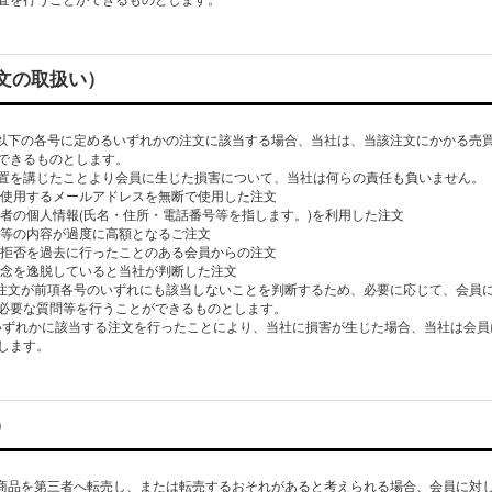
文の取扱い）
、以下の各号に定めるいずれかの注文に該当する場合、当社は、当該注文にかかる売
できるものとします。
置を講じたことより会員に生じた損害について、当社は何らの責任も負いません。
者が使用するメールアドレスを無断で使用した注文
三者の個人情報(氏名・住所・電話番号等を指します。)を利用した注文
金額等の内容が過度に高額となるご注文
受取拒否を過去に行ったことのある会員からの注文
会通念を逸脱していると当社が判断した注文
る注文が前項各号のいずれにも該当しないことを判断するため、必要に応じて、会員
必要な質問等を行うことができるものとします。
のいずれかに該当する注文を行ったことにより、当社に損害が生じた場合、当社は会
します。
）
社商品を第三者へ転売し、または転売するおそれがあると考えられる場合、会員に対